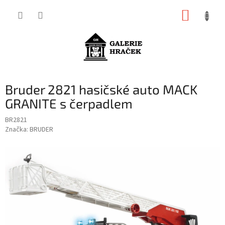
Přejít
NÁKUP
na
obsah
KOŠÍK
Bruder 2821 hasičské auto MACK
GRANITE s čerpadlem
BR2821
Značka:
BRUDER