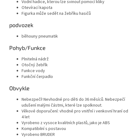
Vodní hadice, kterou lze svinout pomocí kliky
Otevírací kapota
Figurka může sedět na žebříku hasičů
podvozek
běhouny pneumatik
Pohyb/Funkce
Plnitelná nádrž
Otočný žebřík
Funkce vody
Funkční čerpadlo
Obvykle
Nebezpečí!
Nevhodné pro děti do 36 měsíců.
Nebezpečí
udušení malými částmi, které lze spolknout.
Věkové doporučení: vhodné pro vnitřní i venkovní hraní od
4 let
Vyrobeno z vysoce kvalitních plastů, jako je ABS
Kompatibilní s postavou
Vyrobeno BRUDER