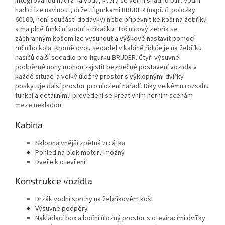
integrovanou nádrž na vodu, která se velmi snadno plní.
Vodní
hadici lze navinout, držet figurkami BRUDER (např. č. položky
60100, není součástí dodávky) nebo připevnit ke koši na žebříku
a má plně funkční vodní stříkačku.
Točnicový žebřík se
záchranným košem lze vysunout a výškově nastavit pomocí
ručního kola.
Kromě dvou sedadel v kabině řidiče je na žebříku
hasičů další sedadlo pro figurku BRUDER.
Čtyři výsuvné
podpěrné nohy mohou zajistit bezpečné postavení vozidla v
každé situaci a velký úložný prostor s výklopnými dvířky
poskytuje další prostor pro uložení nářadí.
Díky velkému rozsahu
funkcí a detailnímu provedení se kreativním herním scénám
meze nekladou.
Kabina
Sklopná vnější zpětná zrcátka
Pohled na blok motoru možný
Dveře k otevření
Konstrukce vozidla
Držák vodní sprchy na žebříkovém koši
Výsuvné podpěry
Nakládací box a boční úložný prostor s otevíracími dvířky