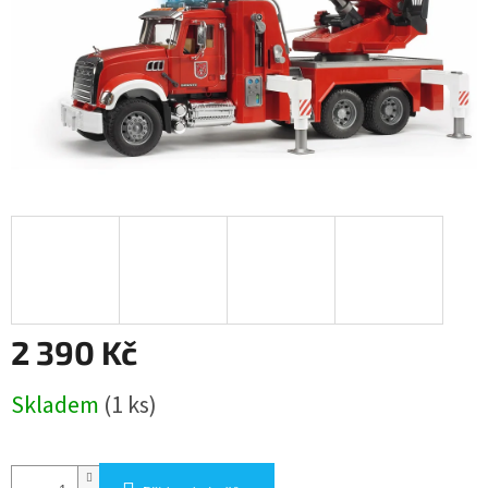
2 390 Kč
Měrná
Skladem
(1 ks)
cena: